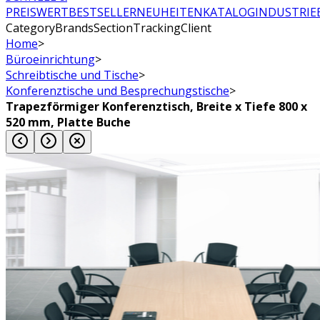
PREISWERT
BESTSELLER
NEUHEITEN
KATALOG
INDUSTRIE
CategoryBrandsSectionTrackingClient
Home
>
Büroeinrichtung
>
Schreibtische und Tische
>
Konferenztische und Besprechungstische
>
Trapezförmiger Konferenztisch, Breite x Tiefe 800 x
520 mm, Platte Buche