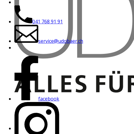
041 768 91 91
service@udobaer.ch
facebook