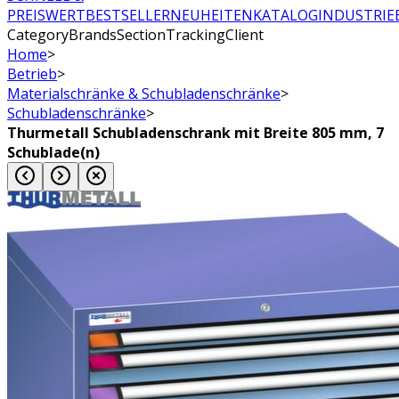
PREISWERT
BESTSELLER
NEUHEITEN
KATALOG
INDUSTRIE
CategoryBrandsSectionTrackingClient
Home
>
Betrieb
>
Materialschränke & Schubladenschränke
>
Schubladenschränke
>
Thurmetall Schubladenschrank mit Breite 805 mm, 7
Schublade(n)