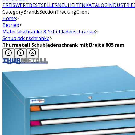
PREISWERT
BESTSELLER
NEUHEITEN
KATALOG
INDUSTRIE
CategoryBrandsSectionTrackingClient
Home
>
Betrieb
>
Materialschränke & Schubladenschränke
>
Schubladenschränke
>
Thurmetall Schubladenschrank mit Breite 805 mm