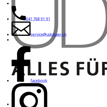
041 768 91 91
service@udobaer.ch
facebook