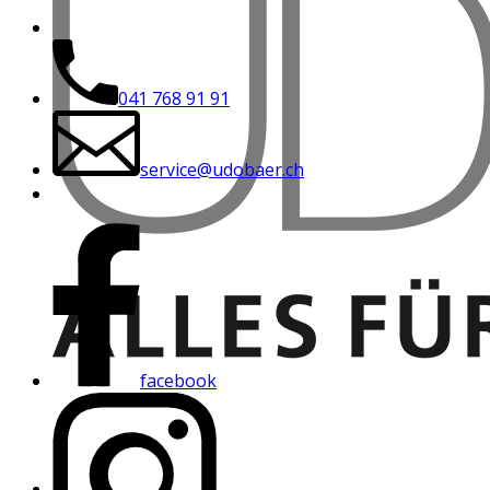
041 768 91 91
service@udobaer.ch
facebook