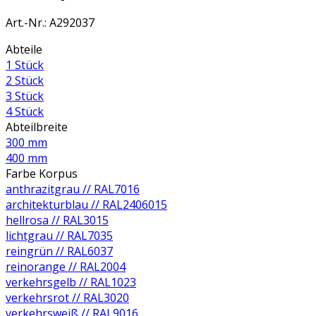
Art.-Nr.
:
A292037
Abteile
1 Stück
2 Stück
3 Stück
4 Stück
Abteilbreite
300 mm
400 mm
Farbe Korpus
anthrazitgrau // RAL7016
architekturblau // RAL2406015
hellrosa // RAL3015
lichtgrau // RAL7035
reingrün // RAL6037
reinorange // RAL2004
verkehrsgelb // RAL1023
verkehrsrot // RAL3020
verkehrsweiß // RAL9016