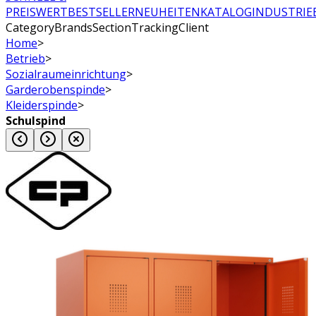
PREISWERT
BESTSELLER
NEUHEITEN
KATALOG
INDUSTRIE
CategoryBrandsSectionTrackingClient
Home
>
Betrieb
>
Sozialraumeinrichtung
>
Garderobenspinde
>
Kleiderspinde
>
Schulspind