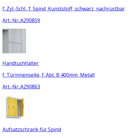
f. Zyl.-Schl., f. Spind, Kunststoff, schwarz, nachrüstbar
Art.-Nr.
:
A290859
Handtuchhalter
f. Türinnenseite, f. Abt. B 400mm, Metall
Art.-Nr.
:
A290863
Aufsatzschrank für Spind