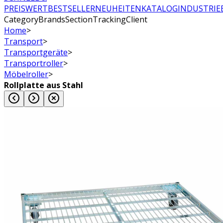
PREISWERT
BESTSELLER
NEUHEITEN
KATALOG
INDUSTRIE
CategoryBrandsSectionTrackingClient
Home
>
Transport
>
Transportgeräte
>
Transportroller
>
Möbelroller
>
Rollplatte aus Stahl