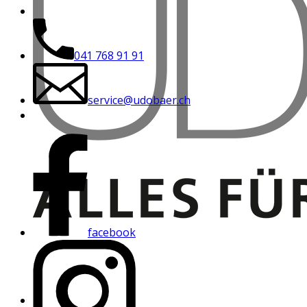
041 768 91 91
service@udobaer.ch
facebook