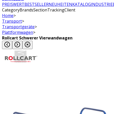
PREISWERT
BESTSELLER
NEUHEITEN
KATALOG
INDUSTRIE
CategoryBrandsSectionTrackingClient
Home
>
Transport
>
Transportgeräte
>
Plattformwagen
>
Rollcart Schwerer Vierwandwagen