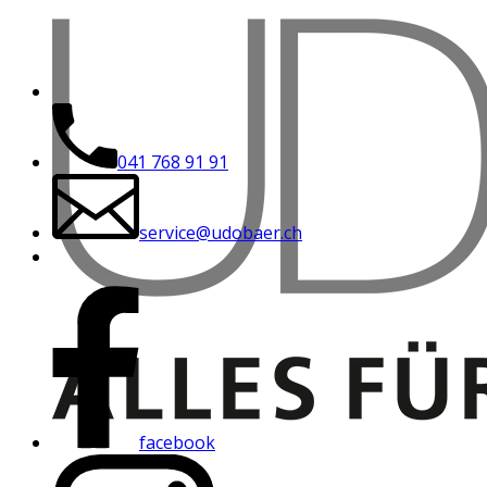
041 768 91 91
service@udobaer.ch
facebook