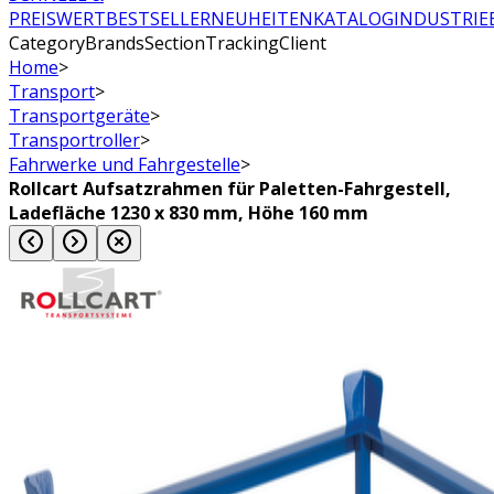
PREISWERT
BESTSELLER
NEUHEITEN
KATALOG
INDUSTRIE
CategoryBrandsSectionTrackingClient
Home
>
Transport
>
Transportgeräte
>
Transportroller
>
Fahrwerke und Fahrgestelle
>
Rollcart Aufsatzrahmen für Paletten-Fahrgestell,
Ladefläche 1230 x 830 mm, Höhe 160 mm