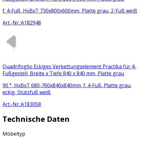
f. 4-Fuß, HxBxT 730x800x600mm, Platte grau, 2-Fuß weiß
Art.-Nr.
:
A182948
Quadrifoglio Eckiges Verkettungselement Practika für 4-
Fußgestell, Breite x Tiefe 840 x 840 mm, Platte grau
90 °, HxBxT 680-760x840x840mm, f. 4-Fuß, Platte grau,
eckig, Stützfuß weiß
Art.-Nr.
:
A183058
Technische Daten
Möbeltyp