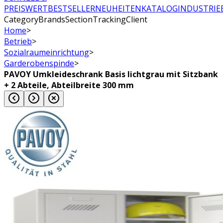
PREISWERT
BESTSELLER
NEUHEITEN
KATALOG
INDUSTRIE
CategoryBrandsSectionTrackingClient
Home
>
Betrieb
>
Sozialraumeinrichtung
>
Garderobenspinde
>
PAVOY Umkleideschrank Basis lichtgrau mit Sitzbank
+ 2 Abteile, Abteilbreite 300 mm