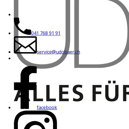
041 768 91 91
service@udobaer.ch
facebook