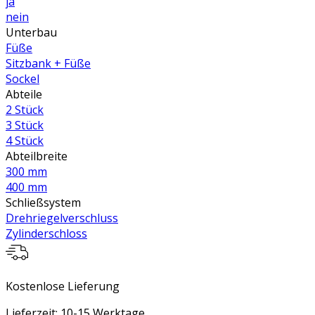
ja
nein
Unterbau
Füße
Sitzbank + Füße
Sockel
Abteile
2 Stück
3 Stück
4 Stück
Abteilbreite
300 mm
400 mm
Schließsystem
Drehriegelverschluss
Zylinderschloss
Kostenlose Lieferung
Lieferzeit: 10-15 Werktage