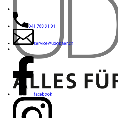
041 768 91 91
service@udobaer.ch
facebook