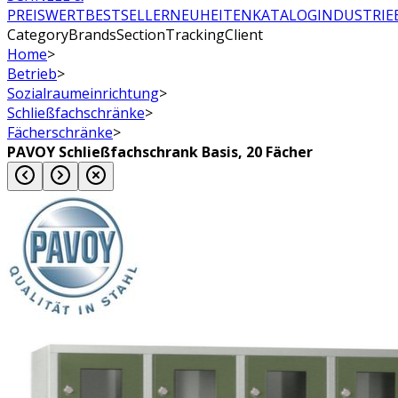
PREISWERT
BESTSELLER
NEUHEITEN
KATALOG
INDUSTRIE
CategoryBrandsSectionTrackingClient
Home
>
Betrieb
>
Sozialraumeinrichtung
>
Schließfachschränke
>
Fächerschränke
>
PAVOY Schließfachschrank Basis, 20 Fächer