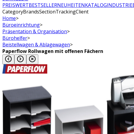
PREISWERT
BESTSELLER
NEUHEITEN
KATALOG
INDUSTRIE
CategoryBrandsSectionTrackingClient
Home
>
Büroeinrichtung
>
Präsentation & Organisation
>
Bürohelfer
>
Beistellwagen & Ablagewagen
>
Paperflow Rollwagen mit offenen Fächern