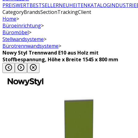
PREISWERT
BESTSELLER
NEUHEITEN
KATALOG
INDUSTRIE
CategoryBrandsSectionTrackingClient
Home
>
Büroeinrichtung
>
Büromöbel
>
Stellwandsysteme
>
Bürotrennwandsysteme
>
Nowy Styl Trennwand E10 aus Holz mit
Stoffbespannung, Höhe x Breite 1545 x 800 mm