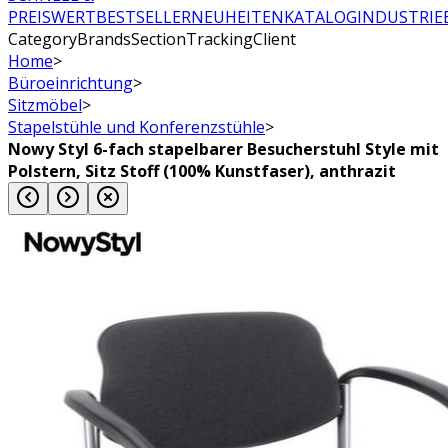
PREISWERT
BESTSELLER
NEUHEITEN
KATALOG
INDUSTRIE
CategoryBrandsSectionTrackingClient
Home
>
Büroeinrichtung
>
Sitzmöbel
>
Stapelstühle und Konferenzstühle
>
Nowy Styl 6-fach stapelbarer Besucherstuhl Style mit
Polstern, Sitz Stoff (100% Kunstfaser), anthrazit