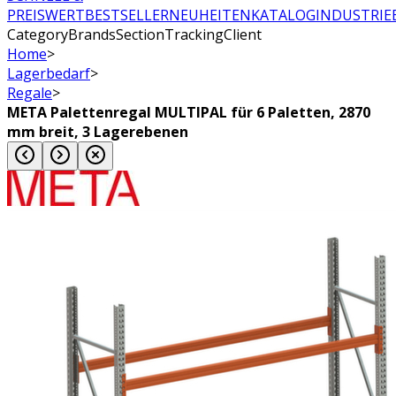
PREISWERT
BESTSELLER
NEUHEITEN
KATALOG
INDUSTRIE
CategoryBrandsSectionTrackingClient
Home
>
Lagerbedarf
>
Regale
>
META Palettenregal MULTIPAL für 6 Paletten, 2870
mm breit, 3 Lagerebenen