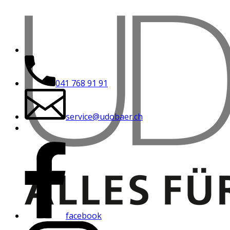
041 768 91 91
service@udobaer.ch
facebook