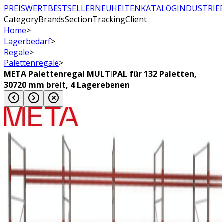
PREISWERT
BESTSELLER
NEUHEITEN
KATALOG
INDUSTRIE
CategoryBrandsSectionTrackingClient
Home
>
Lagerbedarf
>
Regale
>
Palettenregale
>
META Palettenregal MULTIPAL für 132 Paletten,
30720 mm breit, 4 Lagerebenen