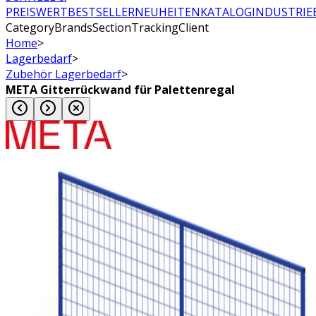
PREISWERT
BESTSELLER
NEUHEITEN
KATALOG
INDUSTRIE
CategoryBrandsSectionTrackingClient
Home
>
Lagerbedarf
>
Zubehör Lagerbedarf
>
META Gitterrückwand für Palettenregal