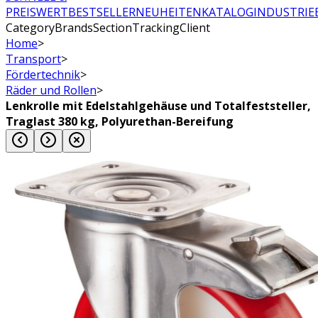
PREISWERT
BESTSELLER
NEUHEITEN
KATALOG
INDUSTRIE
CategoryBrandsSectionTrackingClient
Home
>
Transport
>
Fördertechnik
>
Räder und Rollen
>
Lenkrolle mit Edelstahlgehäuse und Totalfeststeller,
Traglast 380 kg, Polyurethan-Bereifung