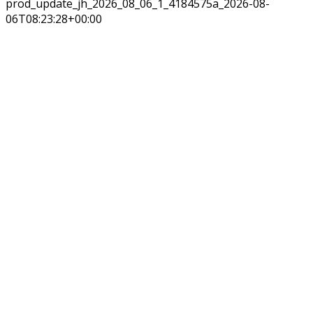
prod_update_jh_2026_08_06_1_4184575a_2026-08-
06T08:23:28+00:00