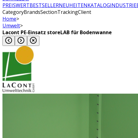
PREISWERT
BESTSELLER
NEUHEITEN
KATALOG
INDUSTRIE
CategoryBrandsSectionTrackingClient
Home
>
Umwelt
>
Lacont PE-Einsatz storeLAB für Bodenwanne