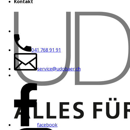
Kontakt
041 768 91 91
service@udobaer.ch
facebook