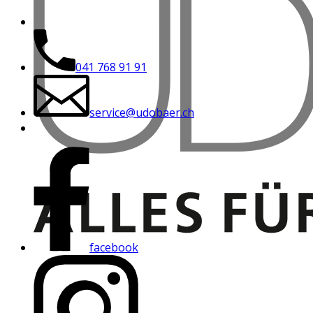
041 768 91 91
service@udobaer.ch
facebook