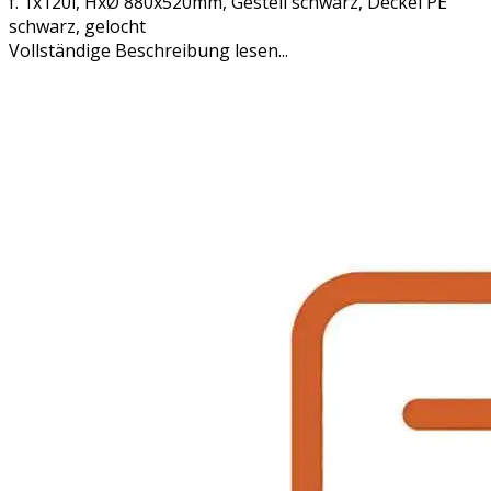
f. 1x120l, HxØ 880x520mm, Gestell schwarz, Deckel PE
schwarz, gelocht
Vollständige Beschreibung lesen...