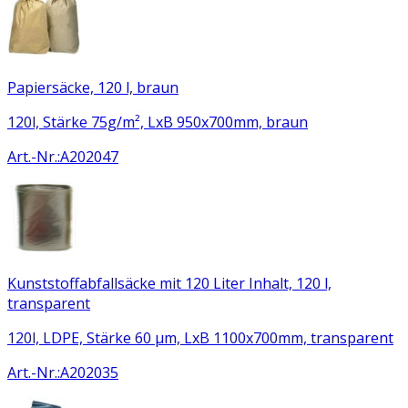
Papiersäcke, 120 l, braun
120l, Stärke 75g/m², LxB 950x700mm, braun
Art.-Nr.
:
A202047
Kunststoffabfallsäcke mit 120 Liter Inhalt, 120 l,
transparent
120l, LDPE, Stärke 60 µm, LxB 1100x700mm, transparent
Art.-Nr.
:
A202035