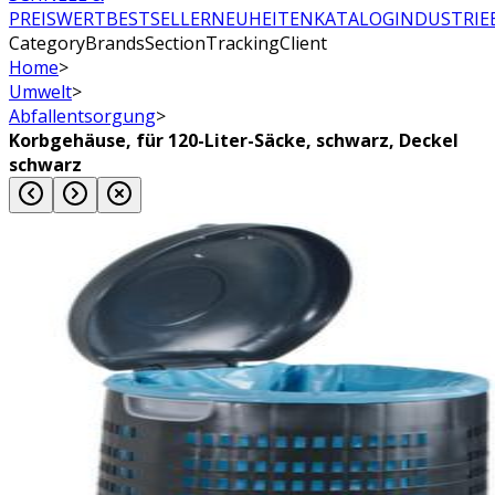
PREISWERT
BESTSELLER
NEUHEITEN
KATALOG
INDUSTRIE
CategoryBrandsSectionTrackingClient
Home
>
Umwelt
>
Abfallentsorgung
>
Korbgehäuse, für 120-Liter-Säcke, schwarz, Deckel
schwarz