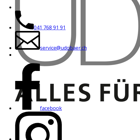
041 768 91 91
service@udobaer.ch
facebook