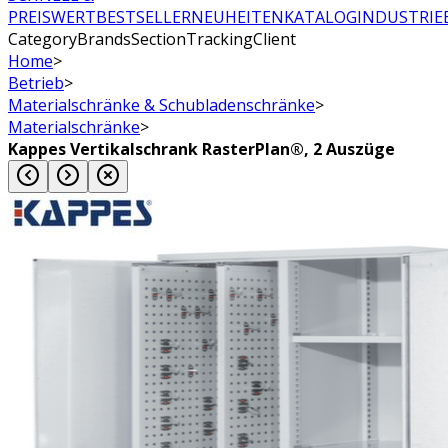
PREISWERT
BESTSELLER
NEUHEITEN
KATALOG
INDUSTRIE
CategoryBrandsSectionTrackingClient
Home
>
Betrieb
>
Materialschränke & Schubladenschränke
>
Materialschränke
>
Kappes Vertikalschrank RasterPlan®, 2 Auszüge