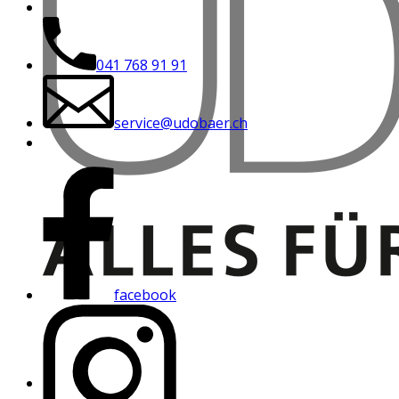
041 768 91 91
service@udobaer.ch
facebook