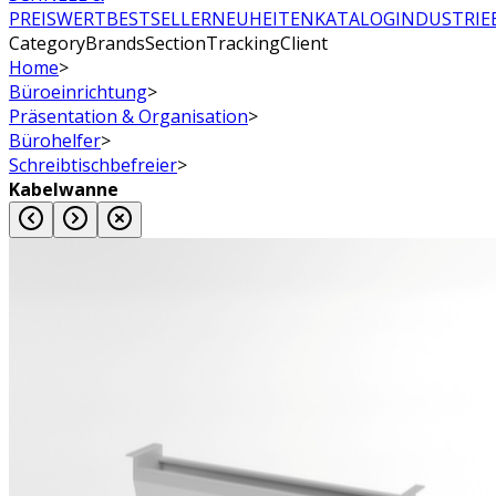
PREISWERT
BESTSELLER
NEUHEITEN
KATALOG
INDUSTRIE
CategoryBrandsSectionTrackingClient
Home
>
Büroeinrichtung
>
Präsentation & Organisation
>
Bürohelfer
>
Schreibtischbefreier
>
Kabelwanne