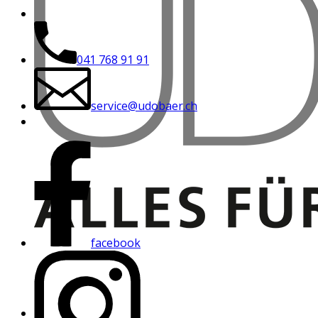
041 768 91 91
service@udobaer.ch
facebook