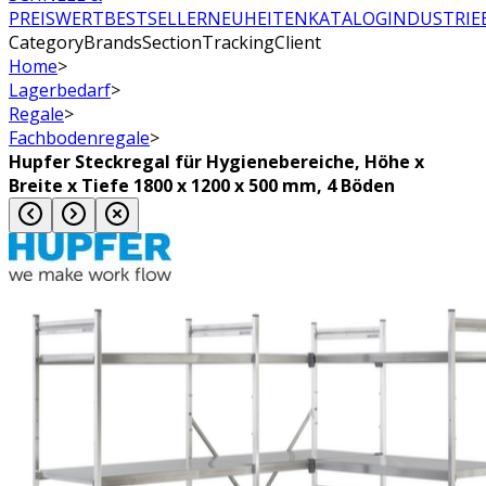
PREISWERT
BESTSELLER
NEUHEITEN
KATALOG
INDUSTRIE
CategoryBrandsSectionTrackingClient
Home
>
Lagerbedarf
>
Regale
>
Fachbodenregale
>
Hupfer Steckregal für Hygienebereiche, Höhe x
Breite x Tiefe 1800 x 1200 x 500 mm, 4 Böden