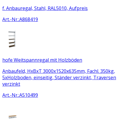
f. Anbauregal, Stahl, RAL5010, Aufpreis
Art.-Nr.
:
A868419
hofe Weitspannregal mit Holzböden
Anbaufeld, HxBxT 3000x1520x635mm, Fachl. 350kg,
5xHolzboden, einseitig, Ständer verzinkt, Traversen
verzinkt
Art.-Nr.
:
A510499