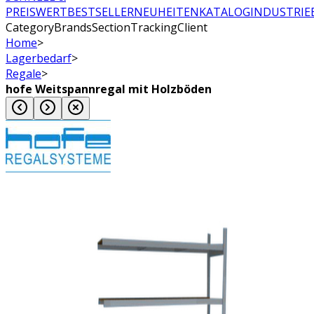
PREISWERT
BESTSELLER
NEUHEITEN
KATALOG
INDUSTRIE
CategoryBrandsSectionTrackingClient
Home
>
Lagerbedarf
>
Regale
>
hofe Weitspannregal mit Holzböden