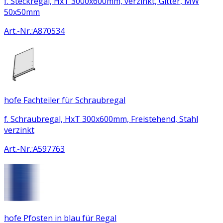
f. Steckregal, HxT 3000x600mm, verzinkt, Gitter, MW
50x50mm
Art.-Nr.
:
A870534
hofe Fachteiler für Schraubregal
f. Schraubregal, HxT 300x600mm, Freistehend, Stahl
verzinkt
Art.-Nr.
:
A597763
hofe Pfosten in blau für Regal