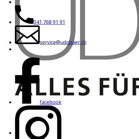
041 768 91 91
service@udobaer.ch
facebook