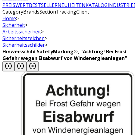
PREISWERT
BESTSELLER
NEUHEITEN
KATALOG
INDUSTRIE
CategoryBrandsSectionTrackingClient
Home
>
Sicherheit
>
Arbeitssicherheit
>
Sicherheitszeichen
>
Sicherheitsschilder
>
Hinweisschild SafetyMarking®, "Achtung! Bei Frost
Gefahr wegen Eisabwurf von Windenergieanlagen"