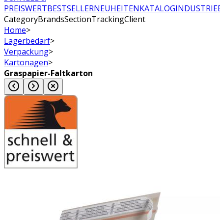
PREISWERT
BESTSELLER
NEUHEITEN
KATALOG
INDUSTRIE
CategoryBrandsSectionTrackingClient
Home
>
Lagerbedarf
>
Verpackung
>
Kartonagen
>
Graspapier-Faltkarton