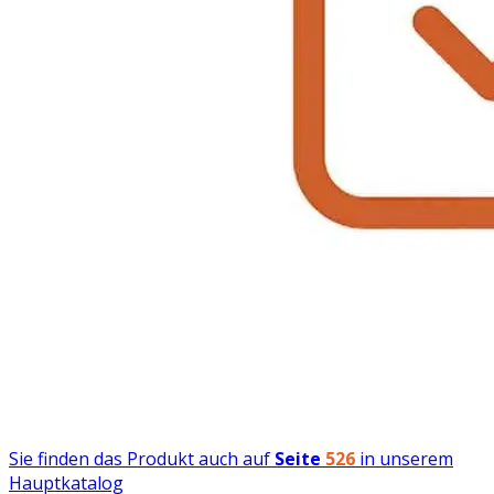
Sie finden das Produkt auch auf
Seite
526
in unserem
Hauptkatalog