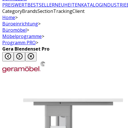
PREISWERT
BESTSELLER
NEUHEITEN
KATALOG
INDUSTRIE
CategoryBrandsSectionTrackingClient
Home
>
Büroeinrichtung
>
Büromöbel
>
Möbelprogramme
>
Programm PRO
>
Gera Blendenset Pro