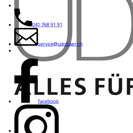
041 768 91 91
service@udobaer.ch
facebook