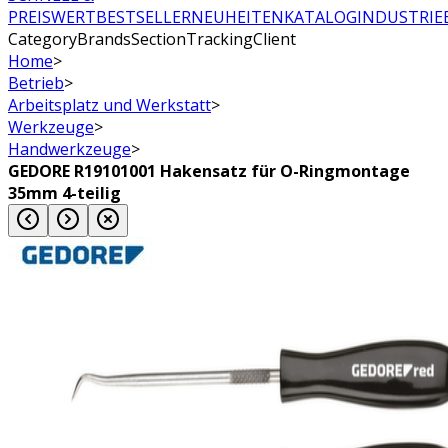
PREISWERT
BESTSELLER
NEUHEITEN
KATALOG
INDUSTRIE
CategoryBrandsSectionTrackingClient
Home
>
Betrieb
>
Arbeitsplatz und Werkstatt
>
Werkzeuge
>
Handwerkzeuge
>
GEDORE R19101001 Hakensatz für O-Ringmontage
35mm 4-teilig