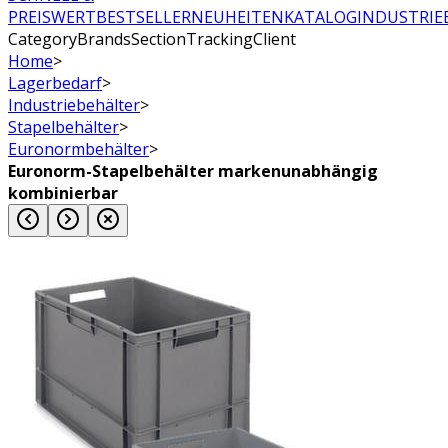
PREISWERT
BESTSELLER
NEUHEITEN
KATALOG
INDUSTRIE
CategoryBrandsSectionTrackingClient
Home
>
Lagerbedarf
>
Industriebehälter
>
Stapelbehälter
>
Euronormbehälter
>
Euronorm-Stapelbehälter markenunabhängig
kombinierbar