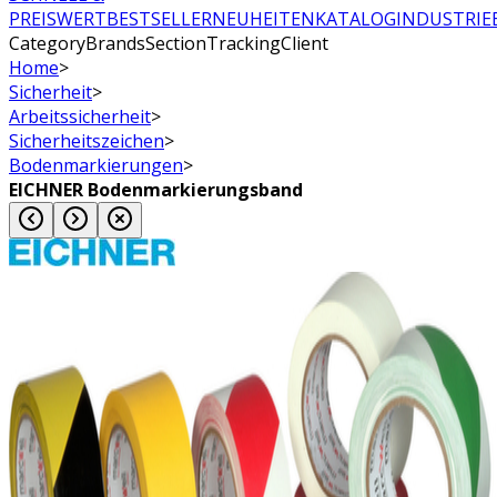
PREISWERT
BESTSELLER
NEUHEITEN
KATALOG
INDUSTRIE
CategoryBrandsSectionTrackingClient
Home
>
Sicherheit
>
Arbeitssicherheit
>
Sicherheitszeichen
>
Bodenmarkierungen
>
EICHNER Bodenmarkierungsband