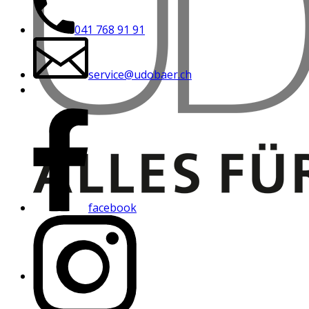
041 768 91 91
service@udobaer.ch
facebook