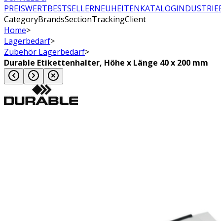
PREISWERT
BESTSELLER
NEUHEITEN
KATALOG
INDUSTRIE
CategoryBrandsSectionTrackingClient
Home
>
Lagerbedarf
>
Zubehör Lagerbedarf
>
Durable Etikettenhalter, Höhe x Länge 40 x 200 mm