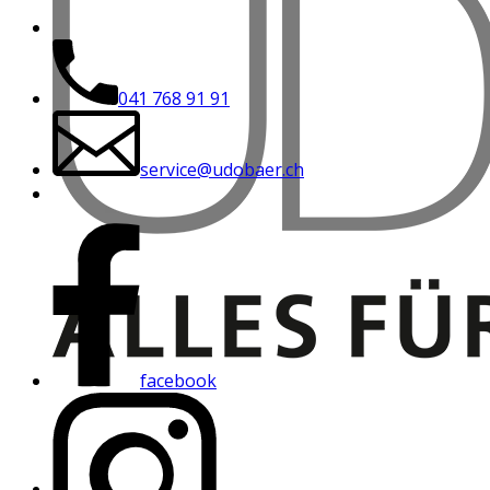
041 768 91 91
service@udobaer.ch
facebook