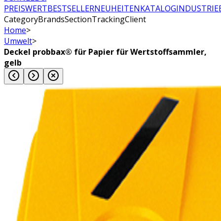
PREISWERT
BESTSELLER
NEUHEITEN
KATALOG
INDUSTRIE
CategoryBrandsSectionTrackingClient
Home
>
Umwelt
>
Deckel probbax® für Papier für Wertstoffsammler,
gelb