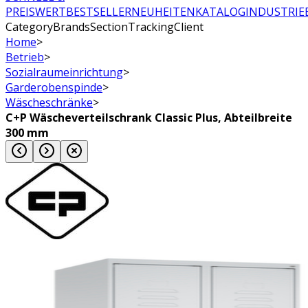
PREISWERT
BESTSELLER
NEUHEITEN
KATALOG
INDUSTRIE
CategoryBrandsSectionTrackingClient
Home
>
Betrieb
>
Sozialraumeinrichtung
>
Garderobenspinde
>
Wäscheschränke
>
C+P Wäscheverteilschrank Classic Plus, Abteilbreite
300 mm