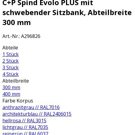
C+P Spind Evolo PLUS mit
schwebender Sitzbank, Abteilbreite
300 mm
Art.-Nr.
:
A296826
Abteile
1 Stück
2 Stück
3 Stück
4 Stück
Abteilbreite
300 mm
400 mm
Farbe Korpus
anthrazitgrau // RAL7016
architekturblau // RAL2406015
hellrosa // RAL3015
lichtgrau // RAL7035
reingrün // RAL6037