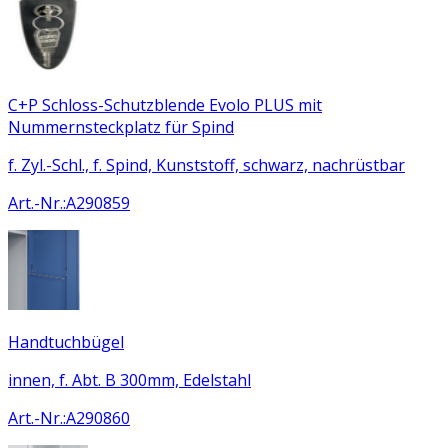
C+P Schloss-Schutzblende Evolo PLUS mit
Nummernsteckplatz für Spind
f. Zyl.-Schl., f. Spind, Kunststoff, schwarz, nachrüstbar
Art.-Nr.
:
A290859
Handtuchbügel
innen, f. Abt. B 300mm, Edelstahl
Art.-Nr.
:
A290860