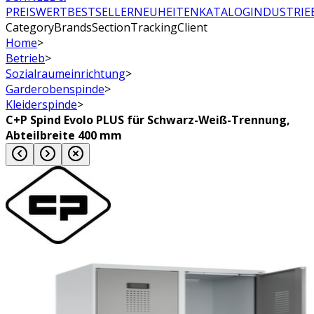
PREISWERT
BESTSELLER
NEUHEITEN
KATALOG
INDUSTRIE
CategoryBrandsSectionTrackingClient
Home
>
Betrieb
>
Sozialraumeinrichtung
>
Garderobenspinde
>
Kleiderspinde
>
C+P Spind Evolo PLUS für Schwarz-Weiß-Trennung,
Abteilbreite 400 mm