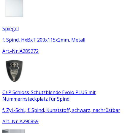
Spiegel
f. Spind, HxBxT 200x115x2mm, Metall
Art.-Nr.
:
A289272
C+P Schloss-Schutzblende Evolo PLUS mit
Nummernsteckplatz für Spind
f. Zyl.-Schl., f. Spind, Kunststoff, schwarz, nachrüstbar
Art.-Nr.
:
A290859