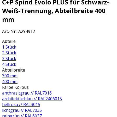
C+P Spind Evolo PLUS für Schwarz-
Weiß-Trennung, Abteilbreite 400
mm
Art.-Nr.
:
A294912
Abteile
1 Stück
2 Stück
3 Stück
4 Stück
Abteilbreite
300 mm
400 mm
Farbe Korpus
anthrazitgrau // RAL7016
architekturblau // RAL2406015
hellrosa // RAL3015
lichtgrau // RAL7035
reingrün // RAL6037