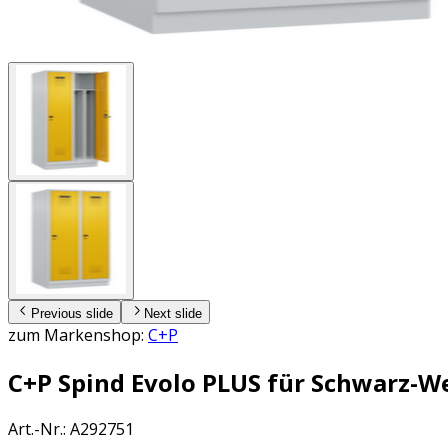
Previous slide
Next slide
zum Markenshop:
C+P
C+P Spind Evolo PLUS für Schwarz-W
Art.-Nr.
:
A292751