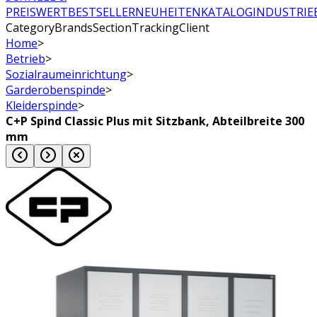
PREISWERT
BESTSELLER
NEUHEITEN
KATALOG
INDUSTRIE
CategoryBrandsSectionTrackingClient
Home
>
Betrieb
>
Sozialraumeinrichtung
>
Garderobenspinde
>
Kleiderspinde
>
C+P Spind Classic Plus mit Sitzbank, Abteilbreite 300
mm