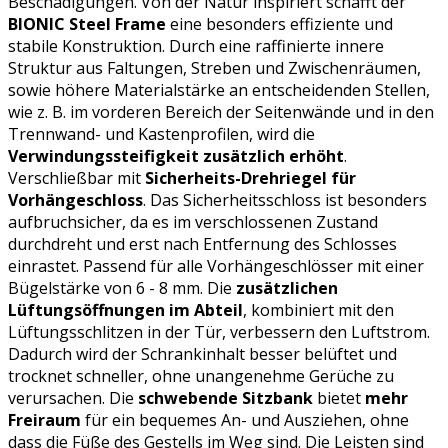
Beschädigungen. Von der Natur inspiriert schafft der
BIONIC Steel Frame
eine besonders effiziente und
stabile Konstruktion. Durch eine raffinierte innere
Struktur aus Faltungen, Streben und Zwischenräumen,
sowie höhere Materialstärke an entscheidenden Stellen,
wie z. B. im vorderen Bereich der Seitenwände und in den
Trennwand- und Kastenprofilen, wird die
Verwindungssteifigkeit zusätzlich erhöht
.
Verschließbar mit
Sicherheits-Drehriegel für
Vorhängeschloss
. Das Sicherheitsschloss ist besonders
aufbruchsicher, da es im verschlossenen Zustand
durchdreht und erst nach Entfernung des Schlosses
einrastet. Passend für alle Vorhängeschlösser mit einer
Bügelstärke von 6 - 8 mm. Die
zusätzlichen
Lüftungsöffnungen im Abteil
, kombiniert mit den
Lüftungsschlitzen in der Tür, verbessern den Luftstrom.
Dadurch wird der Schrankinhalt besser belüftet und
trocknet schneller, ohne unangenehme Gerüche zu
verursachen. Die
schwebende Sitzbank
bietet
mehr
Freiraum
für ein bequemes An- und Ausziehen, ohne
dass die Füße des Gestells im Weg sind. Die Leisten sind