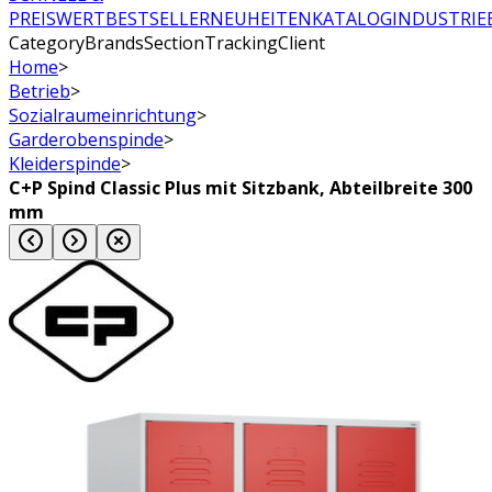
PREISWERT
BESTSELLER
NEUHEITEN
KATALOG
INDUSTRIE
CategoryBrandsSectionTrackingClient
Home
>
Betrieb
>
Sozialraumeinrichtung
>
Garderobenspinde
>
Kleiderspinde
>
C+P Spind Classic Plus mit Sitzbank, Abteilbreite 300
mm