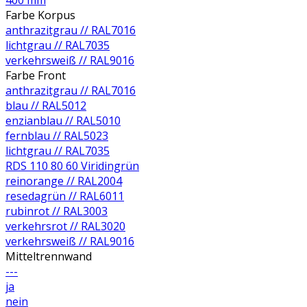
400 mm
Farbe Korpus
anthrazitgrau // RAL7016
lichtgrau // RAL7035
verkehrsweiß // RAL9016
Farbe Front
anthrazitgrau // RAL7016
blau // RAL5012
enzianblau // RAL5010
fernblau // RAL5023
lichtgrau // RAL7035
RDS 110 80 60 Viridingrün
reinorange // RAL2004
resedagrün // RAL6011
rubinrot // RAL3003
verkehrsrot // RAL3020
verkehrsweiß // RAL9016
Mitteltrennwand
---
ja
nein