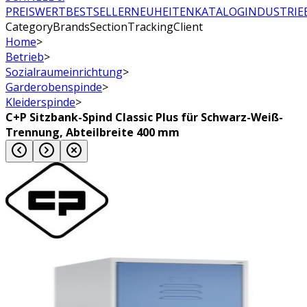
PREISWERT
BESTSELLER
NEUHEITEN
KATALOG
INDUSTRIE
CategoryBrandsSectionTrackingClient
Home
>
Betrieb
>
Sozialraumeinrichtung
>
Garderobenspinde
>
Kleiderspinde
>
C+P Sitzbank-Spind Classic Plus für Schwarz-Weiß-
Trennung, Abteilbreite 400 mm