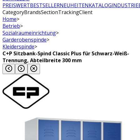
PREISWERT
BESTSELLER
NEUHEITEN
KATALOG
INDUSTRIE
CategoryBrandsSectionTrackingClient
Home
>
Betrieb
>
Sozialraumeinrichtung
>
Garderobenspinde
>
Kleiderspinde
>
C+P Sitzbank-Spind Classic Plus für Schwarz-Weiß-
Trennung, Abteilbreite 300 mm