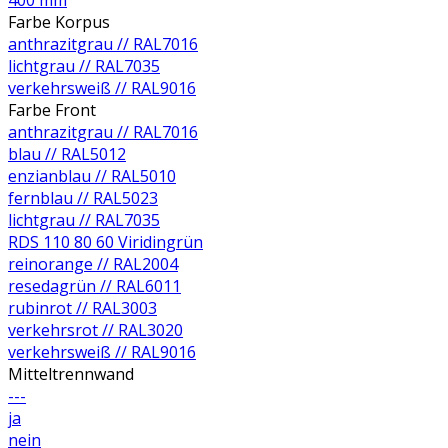
400 mm
Farbe Korpus
anthrazitgrau // RAL7016
lichtgrau // RAL7035
verkehrsweiß // RAL9016
Farbe Front
anthrazitgrau // RAL7016
blau // RAL5012
enzianblau // RAL5010
fernblau // RAL5023
lichtgrau // RAL7035
RDS 110 80 60 Viridingrün
reinorange // RAL2004
resedagrün // RAL6011
rubinrot // RAL3003
verkehrsrot // RAL3020
verkehrsweiß // RAL9016
Mitteltrennwand
---
ja
nein