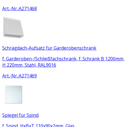
Art.-Nr.
:
A271468
Schrägdach-Aufsatz für Garderobenschrank
f. Garderoben-/Schließfachschrank, f. Schrank B 1200mm,
H 220mm, Stahl, RAL9016
Art.-Nr.
:
A271469
Spiegel für Spind
f. Spind, HxBxT 110x90x2mm, Glas