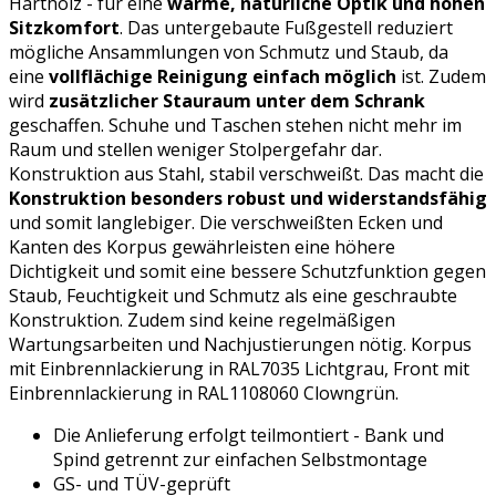
Hartholz - für eine
warme, natürliche Optik und hohen
Sitzkomfort
. Das untergebaute Fußgestell reduziert
mögliche Ansammlungen von Schmutz und Staub, da
eine
vollflächige Reinigung einfach möglich
ist. Zudem
wird
zusätzlicher Stauraum unter dem Schrank
geschaffen. Schuhe und Taschen stehen nicht mehr im
Raum und stellen weniger Stolpergefahr dar.
Konstruktion aus Stahl, stabil verschweißt. Das macht die
Konstruktion besonders robust und widerstandsfähig
und somit langlebiger. Die verschweißten Ecken und
Kanten des Korpus gewährleisten eine höhere
Dichtigkeit und somit eine bessere Schutzfunktion gegen
Staub, Feuchtigkeit und Schmutz als eine geschraubte
Konstruktion. Zudem sind keine regelmäßigen
Wartungsarbeiten und Nachjustierungen nötig. Korpus
mit Einbrennlackierung in RAL7035 Lichtgrau, Front mit
Einbrennlackierung in RAL1108060 Clowngrün.
Die Anlieferung erfolgt teilmontiert - Bank und
Spind getrennt zur einfachen Selbstmontage
GS- und TÜV-geprüft