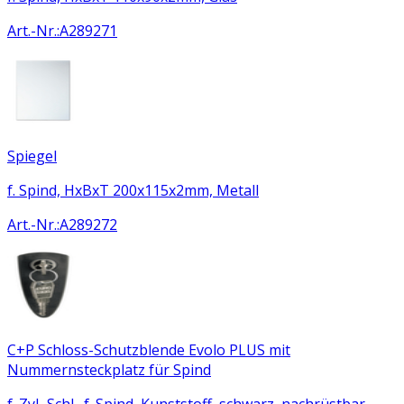
Art.-Nr.
:
A289271
Spiegel
f. Spind, HxBxT 200x115x2mm, Metall
Art.-Nr.
:
A289272
C+P Schloss-Schutzblende Evolo PLUS mit
Nummernsteckplatz für Spind
f. Zyl.-Schl., f. Spind, Kunststoff, schwarz, nachrüstbar