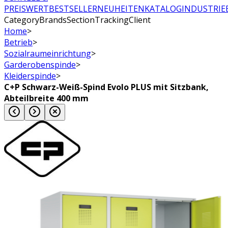
PREISWERT
BESTSELLER
NEUHEITEN
KATALOG
INDUSTRIE
CategoryBrandsSectionTrackingClient
Home
>
Betrieb
>
Sozialraumeinrichtung
>
Garderobenspinde
>
Kleiderspinde
>
C+P Schwarz-Weiß-Spind Evolo PLUS mit Sitzbank,
Abteilbreite 400 mm