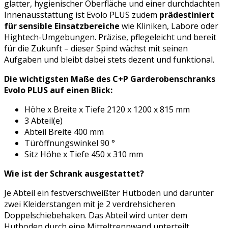
glatter, hygienischer Oberfläche und einer durchdachten
Innenausstattung ist Evolo PLUS zudem
prädestiniert
für sensible Einsatzbereiche
wie Kliniken, Labore oder
Hightech-Umgebungen. Präzise, pflegeleicht und bereit
für die Zukunft – dieser Spind wächst mit seinen
Aufgaben und bleibt dabei stets dezent und funktional.
Die wichtigsten Maße des C+P Garderobenschranks
Evolo PLUS auf einen Blick:
Höhe x Breite x Tiefe 2120 x 1200 x 815 mm
3 Abteil(e)
Abteil Breite 400 mm
Türöffnungswinkel 90 °
Sitz Höhe x Tiefe 450 x 310 mm
Wie ist der Schrank ausgestattet?
Je Abteil ein festverschweißter Hutboden und darunter
zwei Kleiderstangen mit je 2 verdrehsicheren
Doppelschiebehaken. Das Abteil wird unter dem
Hutboden durch eine Mitteltrennwand unterteilt.