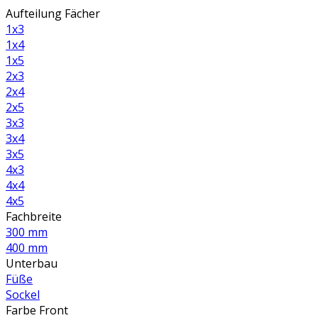
Aufteilung Fächer
1x3
1x4
1x5
2x3
2x4
2x5
3x3
3x4
3x5
4x3
4x4
4x5
Fachbreite
300 mm
400 mm
Unterbau
Füße
Sockel
Farbe Front