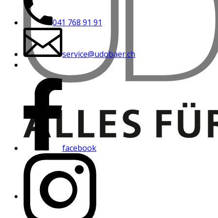
041 768 91 91
service@udobaer.ch
facebook