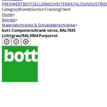
PREISWERT
BESTSELLER
NEUHEITEN
KATALOG
INDUSTRIE
CategoryBrandsSectionTrackingClient
Home
>
Betrieb
>
Materialschränke & Schubladenschränke
>
bott Computerschrank verso, RAL7035
Lichtgrau/RAL3004 Purpurrot