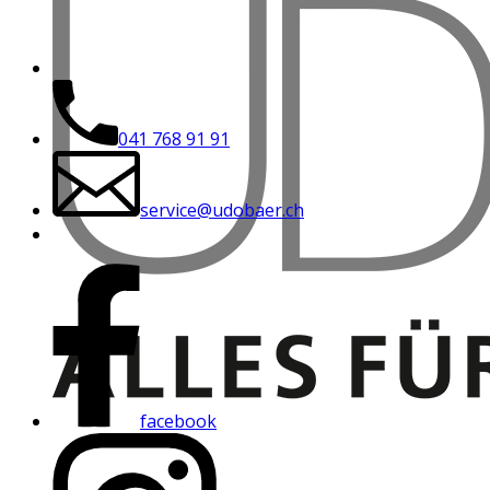
041 768 91 91
service@udobaer.ch
facebook