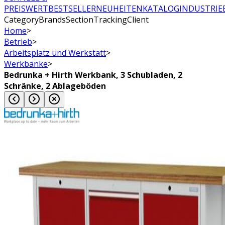
PREISWERT
BESTSELLER
NEUHEITEN
KATALOG
INDUSTRIE
CategoryBrandsSectionTrackingClient
Home
>
Betrieb
>
Arbeitsplatz und Werkstatt
>
Werkbänke
>
Bedrunka + Hirth Werkbank, 3 Schubladen, 2
Schränke, 2 Ablageböden