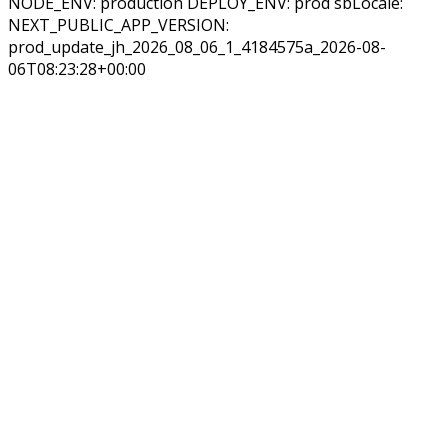
NODE_ENV: production DEPLOY_ENV: prod sbLocale:
NEXT_PUBLIC_APP_VERSION:
prod_update_jh_2026_08_06_1_4184575a_2026-08-
06T08:23:28+00:00