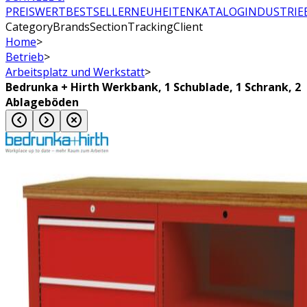
PREISWERT
BESTSELLER
NEUHEITEN
KATALOG
INDUSTRIE
CategoryBrandsSectionTrackingClient
Home
>
Betrieb
>
Arbeitsplatz und Werkstatt
>
Bedrunka + Hirth Werkbank, 1 Schublade, 1 Schrank, 2
Ablageböden