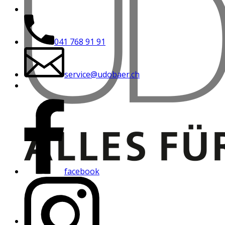
041 768 91 91
service@udobaer.ch
facebook