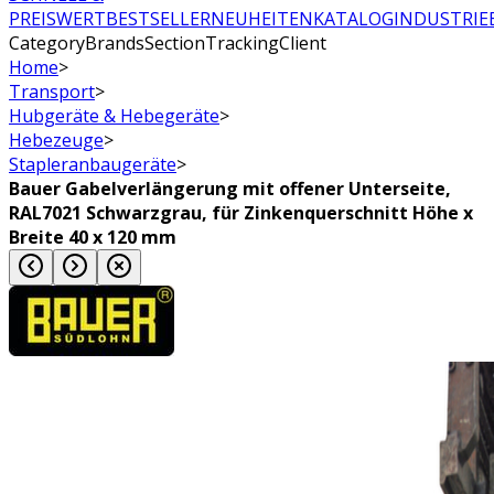
PREISWERT
BESTSELLER
NEUHEITEN
KATALOG
INDUSTRIE
CategoryBrandsSectionTrackingClient
Home
>
Transport
>
Hubgeräte & Hebegeräte
>
Hebezeuge
>
Stapleranbaugeräte
>
Bauer Gabelverlängerung mit offener Unterseite,
RAL7021 Schwarzgrau, für Zinkenquerschnitt Höhe x
Breite 40 x 120 mm