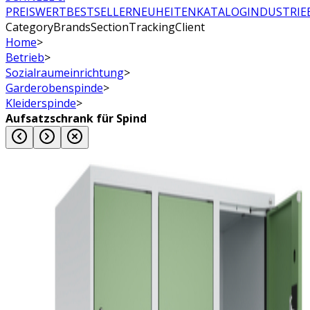
PREISWERT
BESTSELLER
NEUHEITEN
KATALOG
INDUSTRIE
CategoryBrandsSectionTrackingClient
Home
>
Betrieb
>
Sozialraumeinrichtung
>
Garderobenspinde
>
Kleiderspinde
>
Aufsatzschrank für Spind