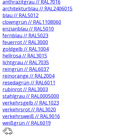
anthrazitgrau // RAL7016
architekturblau // RAL2406015
blau // RAL5012
clowngrün // RAL1108060
enzianblau // RAL5010
fernblau // RAL5023
feuerrot // RAL3000
goldgelb // RAL1004
hellrosa // RAL3015
lichtgrau // RAL7035
reingrün // RAL6037
reinorange // RAL2004
resedagrün // RAL6011
rubinrot // RAL3003
stahlgrau // RAL0005000
verkehrsgelb // RAL1023
verkehrsrot // RAL3020
verkehrsweiß // RAL9016
weißgrün // RAL6019