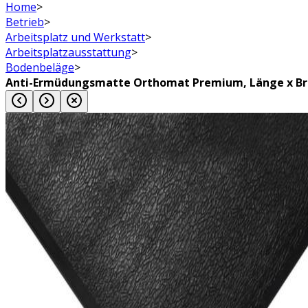
Home
>
Betrieb
>
Arbeitsplatz und Werkstatt
>
Arbeitsplatzausstattung
>
Bodenbeläge
>
Anti-Ermüdungsmatte Orthomat Premium, Länge x Bre